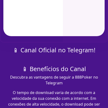
📱 Canal Oficial no Telegram!
📱 Benefícios do Canal
Descubra as vantagens de seguir a 888Poker no
Telegram
O tempo de download varia de acordo com a
velocidade da sua conexão com a internet. Em
conexões de alta velocidade, o download pode ser