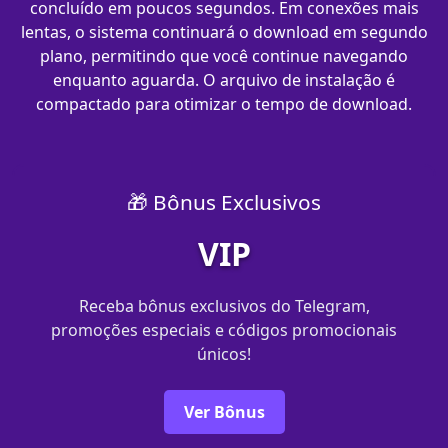
concluído em poucos segundos. Em conexões mais
lentas, o sistema continuará o download em segundo
plano, permitindo que você continue navegando
enquanto aguarda. O arquivo de instalação é
compactado para otimizar o tempo de download.
🎁 Bônus Exclusivos
VIP
Receba bônus exclusivos do Telegram,
promoções especiais e códigos promocionais
únicos!
Ver Bônus