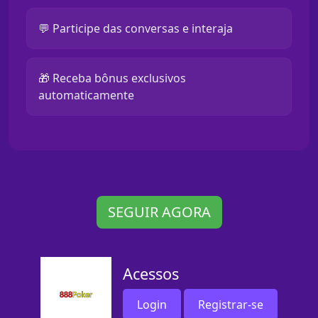
💬 Participe das conversas e interaja
🎁 Receba bônus exclusivos
automaticamente
SEGUIR AGORA
Acessos
Login
Registrar-se