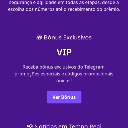
segurança e agilidade em todas as etapas, desde a
escolha dos números até o recebimento do prêmio.
🎁 Bônus Exclusivos
VIP
Receba bônus exclusivos do Telegram,
promoções especiais e códigos promocionais
únicos!
Ver Bônus
📢 Notícias em Tempo Real