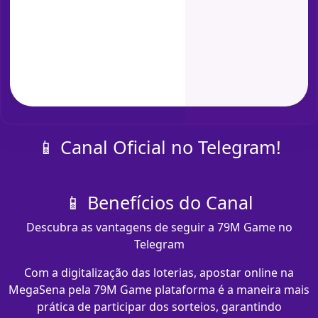
📱 Canal Oficial no Telegram!
📱 Benefícios do Canal
Descubra as vantagens de seguir a 79M Game no
Telegram
Com a digitalização das loterias, apostar online na
MegaSena pela 79M Game plataforma é a maneira mais
prática de participar dos sorteios, garantindo