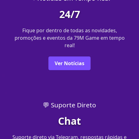
24/7
Fique por dentro de todas as novidades,
promoções e eventos da 79M Game em tempo
real!
Ver Notícias
💬 Suporte Direto
Chat
Suporte direto via Telegram, respostas rápidas e