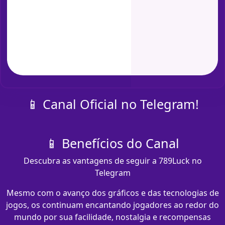
📱 Canal Oficial no Telegram!
📱 Benefícios do Canal
Descubra as vantagens de seguir a 789Luck no
Telegram
Mesmo com o avanço dos gráficos e das tecnologias de
jogos, os continuam encantando jogadores ao redor do
mundo por sua facilidade, nostalgia e recompensas