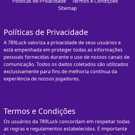
Políticas de Privacidade
Termos e Condições
Sitemap
Políticas de Privacidade
A 789Luck valoriza a privacidade de seus usuários e
está empenhada em proteger todas as informações
pessoais fornecidas durante o uso de nossos canais de
comunicação. Todos os dados coletados são utilizados
exclusivamente para fins de melhoria contínua da
experiência de nossos jogadores.
Termos e Condições
Os usuários da 789Luck concordam em respeitar todas
as regras e regulamentos estabelecidos. É importante