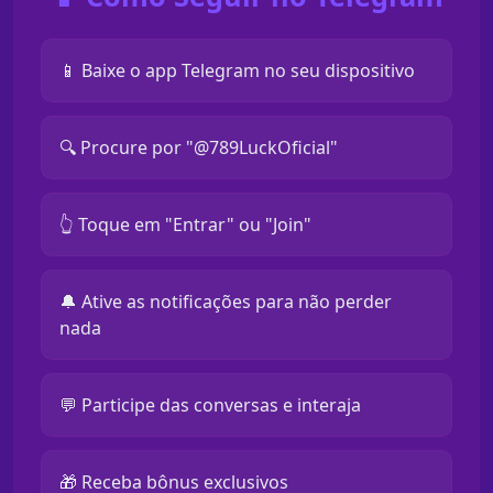
📱 Baixe o app Telegram no seu dispositivo
🔍 Procure por "@789LuckOficial"
👆 Toque em "Entrar" ou "Join"
🔔 Ative as notificações para não perder
nada
💬 Participe das conversas e interaja
🎁 Receba bônus exclusivos