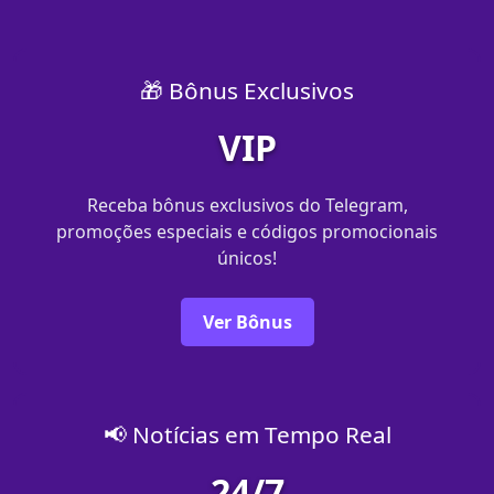
🎁 Bônus Exclusivos
VIP
Receba bônus exclusivos do Telegram,
promoções especiais e códigos promocionais
únicos!
Ver Bônus
📢 Notícias em Tempo Real
24/7