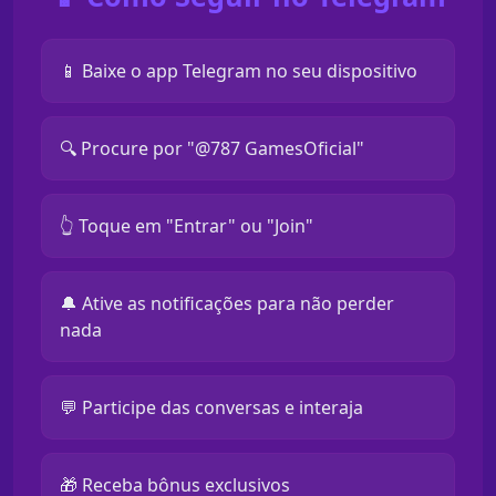
📱 Baixe o app Telegram no seu dispositivo
🔍 Procure por "@787 GamesOficial"
👆 Toque em "Entrar" ou "Join"
🔔 Ative as notificações para não perder
nada
💬 Participe das conversas e interaja
🎁 Receba bônus exclusivos