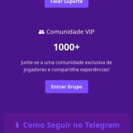
Falar Suporte
👥 Comunidade VIP
1000+
Junte-se a uma comunidade exclusiva de
jogadores e compartilhe experiências!
Entrar Grupo
📱 Como Seguir no Telegram