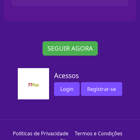
SEGUIR AGORA
Acessos
Login
Registrar-se
Políticas de Privacidade
Termos e Condições