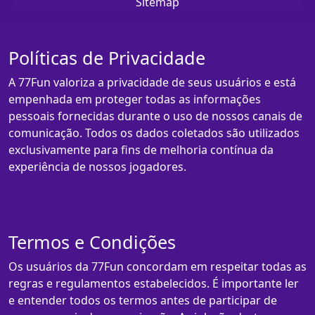
Sitemap
Políticas de Privacidade
A 77Fun valoriza a privacidade de seus usuários e está
empenhada em proteger todas as informações
pessoais fornecidas durante o uso de nossos canais de
comunicação. Todos os dados coletados são utilizados
exclusivamente para fins de melhoria contínua da
experiência de nossos jogadores.
Termos e Condições
Os usuários da 77Fun concordam em respeitar todas as
regras e regulamentos estabelecidos. É importante ler
e entender todos os termos antes de participar de