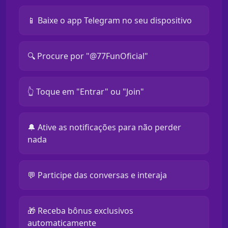
📱 Baixe o app Telegram no seu dispositivo
🔍 Procure por "@77FunOficial"
👆 Toque em "Entrar" ou "Join"
🔔 Ative as notificações para não perder
nada
💬 Participe das conversas e interaja
🎁 Receba bônus exclusivos
automaticamente