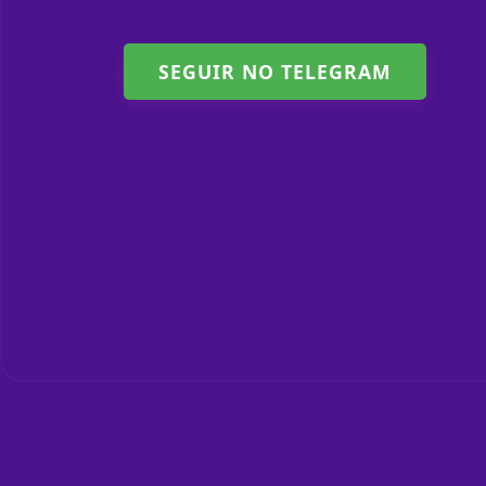
SEGUIR NO TELEGRAM