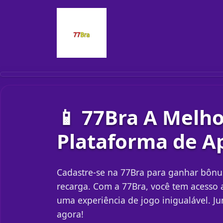
📱 77Bra A Melh
Plataforma de A
Cadastre-se na 77Bra para ganhar bônu
recarga. Com a 77Bra, você tem acesso 
uma experiência de jogo inigualável. J
agora!