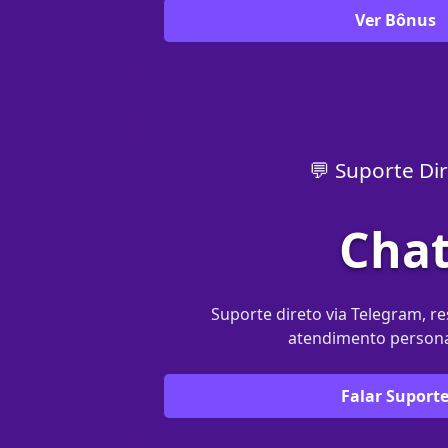
Ver Bônus
💬 Suporte Di
Cha
Suporte direto via Telegram, r
atendimento persona
Falar Suport