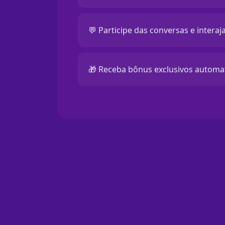
💬 Participe das conversas e interaj
🎁 Receba bônus exclusivos autom