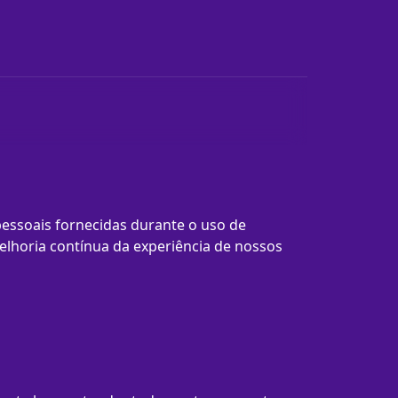
pessoais fornecidas durante o uso de
elhoria contínua da experiência de nossos