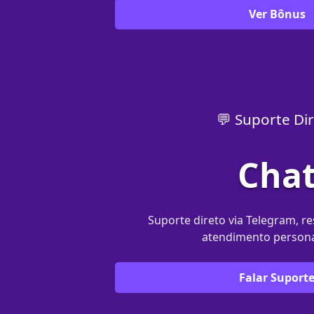
Ver Bônus
💬 Suporte Di
Cha
Suporte direto via Telegram, r
atendimento persona
Falar Suport