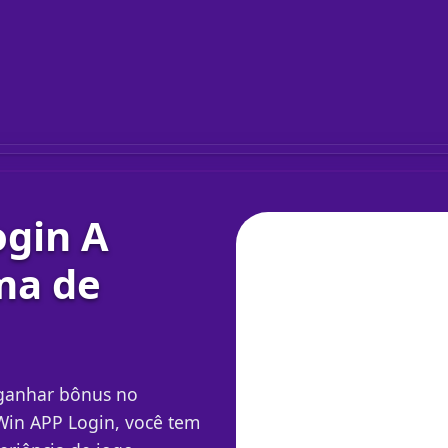
ogin A
ma de
 ganhar bônus no
Win APP Login, você tem