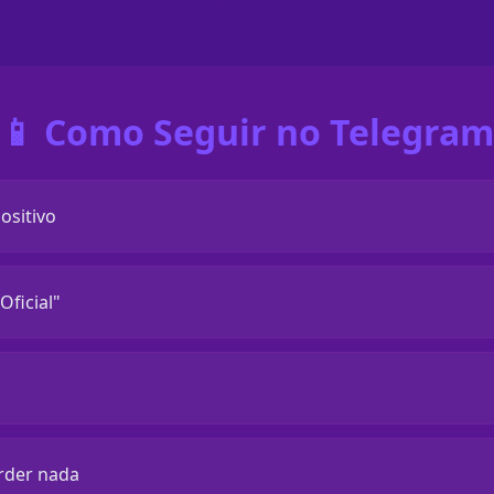
📱 Como Seguir no Telegram
ositivo
ficial"
erder nada