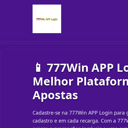
📱 777Win APP L
Melhor Platafor
Apostas
Cadastre-se na 777Win APP Login para
cadastro e em cada recarga. Com a 777