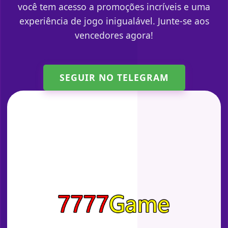
você tem acesso a promoções incríveis e uma
experiência de jogo inigualável. Junte-se aos
vencedores agora!
SEGUIR NO TELEGRAM