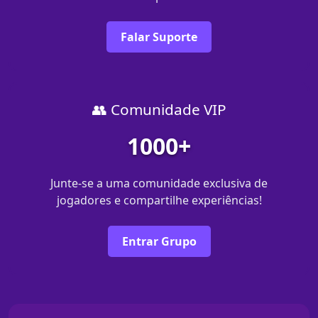
Falar Suporte
👥 Comunidade VIP
1000+
Junte-se a uma comunidade exclusiva de
jogadores e compartilhe experiências!
Entrar Grupo