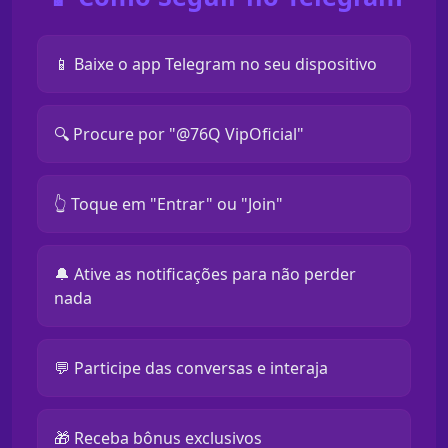
📱 Baixe o app Telegram no seu dispositivo
🔍 Procure por "@76Q VipOficial"
👆 Toque em "Entrar" ou "Join"
🔔 Ative as notificações para não perder
nada
💬 Participe das conversas e interaja
🎁 Receba bônus exclusivos