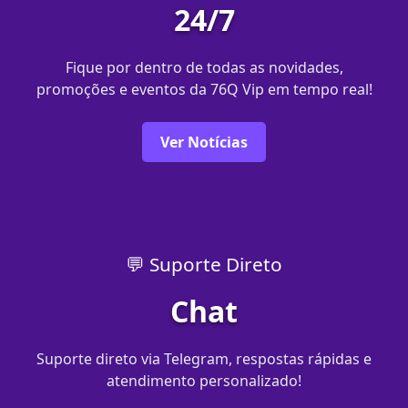
24/7
Fique por dentro de todas as novidades,
promoções e eventos da 76Q Vip em tempo real!
Ver Notícias
💬 Suporte Direto
Chat
Suporte direto via Telegram, respostas rápidas e
atendimento personalizado!