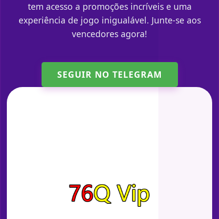
tem acesso a promoções incríveis e uma
experiência de jogo inigualável. Junte-se aos
vencedores agora!
SEGUIR NO TELEGRAM