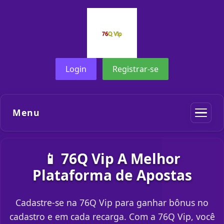
Login
Registrar-se
Menu
📱 76Q Vip A Melhor
Plataforma de Apostas
Cadastre-se na 76Q Vip para ganhar bônus no
cadastro e em cada recarga. Com a 76Q Vip, você