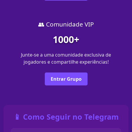
👥 Comunidade VIP
1000+
Junte-se a uma comunidade exclusiva de
jogadores e compartilhe experiências!
Entrar Grupo
📱 Como Seguir no Telegram