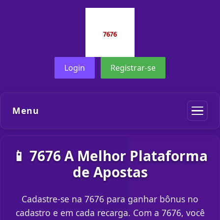
Login
Registrar-se
Menu
📱 7676 A Melhor Plataforma
de Apostas
Cadastre-se na 7676 para ganhar bônus no
cadastro e em cada recarga. Com a 7676, você