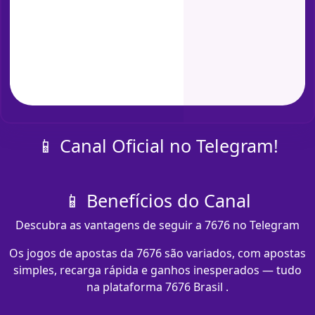
📱 Canal Oficial no Telegram!
📱 Benefícios do Canal
Descubra as vantagens de seguir a 7676 no Telegram
Os jogos de apostas da 7676 são variados, com apostas
simples, recarga rápida e ganhos inesperados — tudo
na plataforma 7676 Brasil .