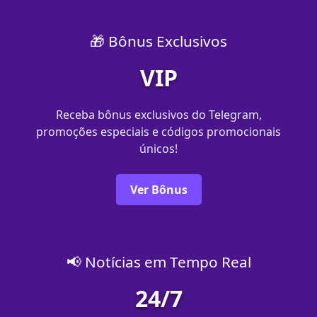
🎁 Bônus Exclusivos
VIP
Receba bônus exclusivos do Telegram,
promoções especiais e códigos promocionais
únicos!
Ver Bônus
📢 Notícias em Tempo Real
24/7