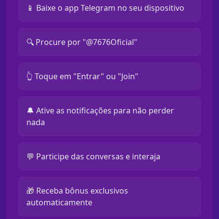
📱 Baixe o app Telegram no seu dispositivo
🔍 Procure por "@7676Oficial"
👆 Toque em "Entrar" ou "Join"
🔔 Ative as notificações para não perder
nada
💬 Participe das conversas e interaja
🎁 Receba bônus exclusivos
automaticamente