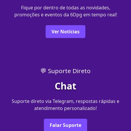
Fique por dentro de todas as novidades,
promoções e eventos da 6Dpg em tempo real!
Ver Notícias
💬 Suporte Direto
Chat
Suporte direto via Telegram, respostas rápidas e
atendimento personalizado!
Falar Suporte