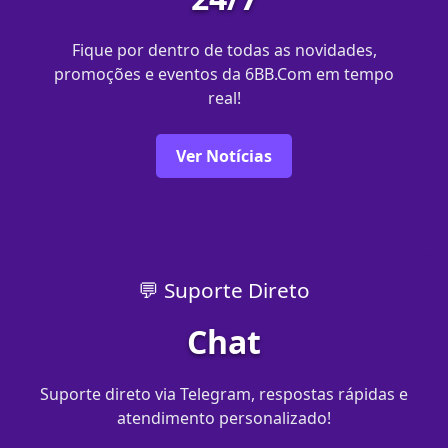
Fique por dentro de todas as novidades,
promoções e eventos da 6BB.Com em tempo
real!
Ver Notícias
💬 Suporte Direto
Chat
Suporte direto via Telegram, respostas rápidas e
atendimento personalizado!