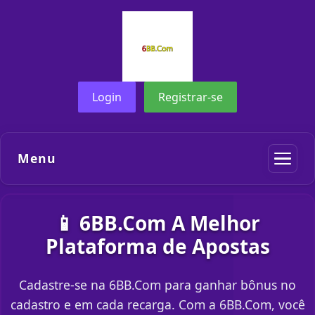
Login
Registrar-se
Menu
📱 6BB.Com A Melhor
Plataforma de Apostas
Cadastre-se na 6BB.Com para ganhar bônus no
cadastro e em cada recarga. Com a 6BB.Com, você