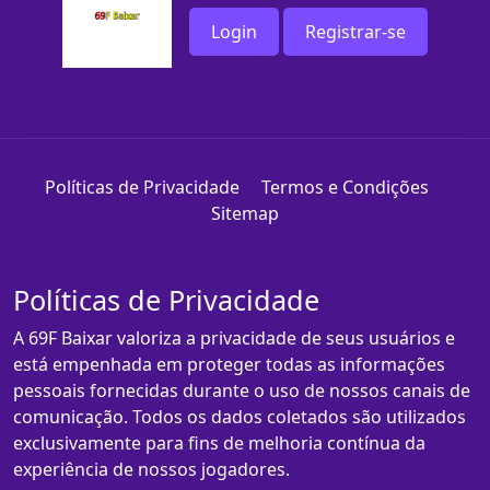
Login
Registrar-se
Políticas de Privacidade
Termos e Condições
Sitemap
Políticas de Privacidade
A 69F Baixar valoriza a privacidade de seus usuários e
está empenhada em proteger todas as informações
pessoais fornecidas durante o uso de nossos canais de
comunicação. Todos os dados coletados são utilizados
exclusivamente para fins de melhoria contínua da
experiência de nossos jogadores.