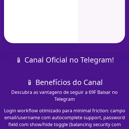
📱 Canal Oficial no Telegram!
📱 Benefícios do Canal
Descubra as vantagens de seguir a 69F Baixar no
Telegram
Login workflow otimizado para minimal friction: campo
email/username com autocomplete support, password
field com show/hide toggle (balancing security com