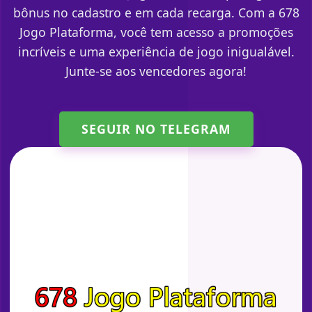
bônus no cadastro e em cada recarga. Com a 678
Jogo Plataforma, você tem acesso a promoções
incríveis e uma experiência de jogo inigualável.
Junte-se aos vencedores agora!
SEGUIR NO TELEGRAM