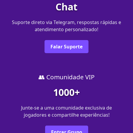
Chat
Suporte direto via Telegram, respostas rápidas e
atendimento personalizado!
Falar Suporte
👥 Comunidade VIP
1000+
Junte-se a uma comunidade exclusiva de
jogadores e compartilhe experiências!
Entrar Grupo