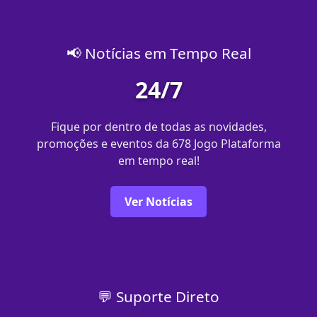
📢 Notícias em Tempo Real
24/7
Fique por dentro de todas as novidades,
promoções e eventos da 678 Jogo Plataforma
em tempo real!
Ver Notícias
💬 Suporte Direto