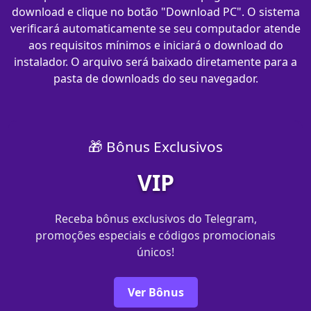
download e clique no botão "Download PC". O sistema
verificará automaticamente se seu computador atende
aos requisitos mínimos e iniciará o download do
instalador. O arquivo será baixado diretamente para a
pasta de downloads do seu navegador.
🎁 Bônus Exclusivos
VIP
Receba bônus exclusivos do Telegram,
promoções especiais e códigos promocionais
únicos!
Ver Bônus