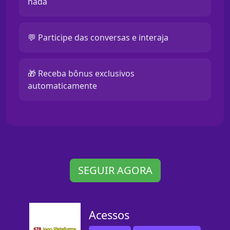
nada
💬 Participe das conversas e interaja
🎁 Receba bônus exclusivos
automaticamente
SEGUIR AGORA
Acessos