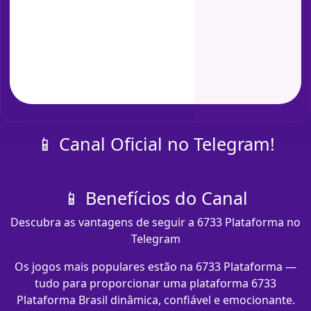
📱 Canal Oficial no Telegram!
📱 Benefícios do Canal
Descubra as vantagens de seguir a 6733 Plataforma no
Telegram
Os jogos mais populares estão na 6733 Plataforma —
tudo para proporcionar uma plataforma 6733
Plataforma Brasil dinâmica, confiável e emocionante.