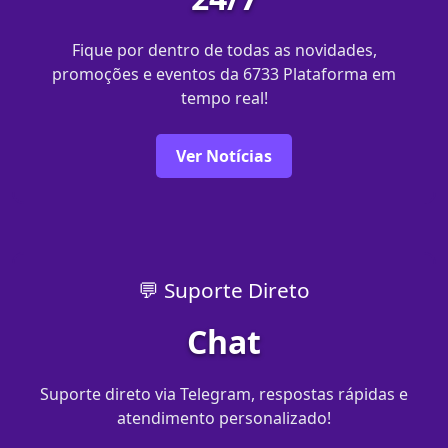
Fique por dentro de todas as novidades,
promoções e eventos da 6733 Plataforma em
tempo real!
Ver Notícias
💬 Suporte Direto
Chat
Suporte direto via Telegram, respostas rápidas e
atendimento personalizado!