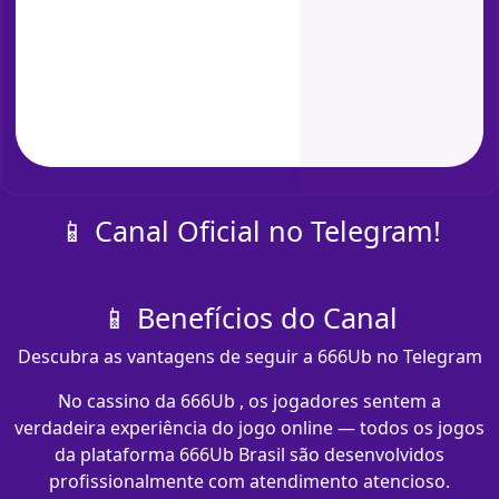
📱 Canal Oficial no Telegram!
📱 Benefícios do Canal
Descubra as vantagens de seguir a 666Ub no Telegram
No cassino da 666Ub , os jogadores sentem a
verdadeira experiência do jogo online — todos os jogos
da plataforma 666Ub Brasil são desenvolvidos
profissionalmente com atendimento atencioso.