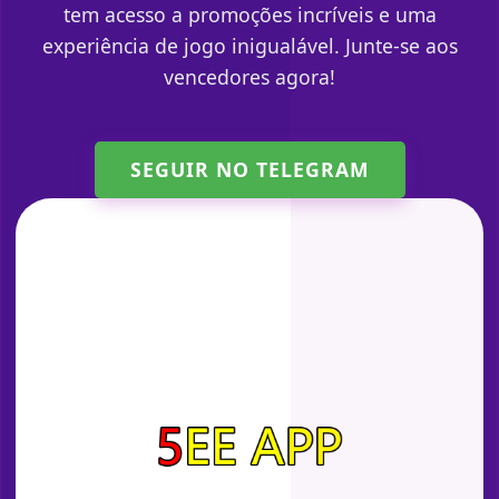
tem acesso a promoções incríveis e uma
experiência de jogo inigualável. Junte-se aos
vencedores agora!
SEGUIR NO TELEGRAM