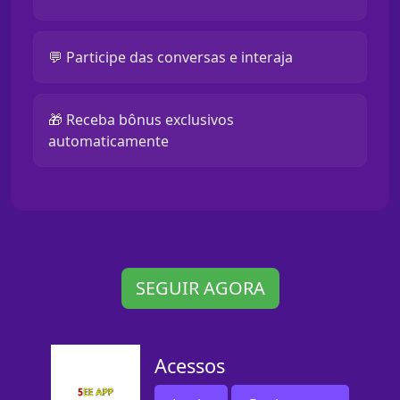
💬 Participe das conversas e interaja
🎁 Receba bônus exclusivos
automaticamente
SEGUIR AGORA
Acessos