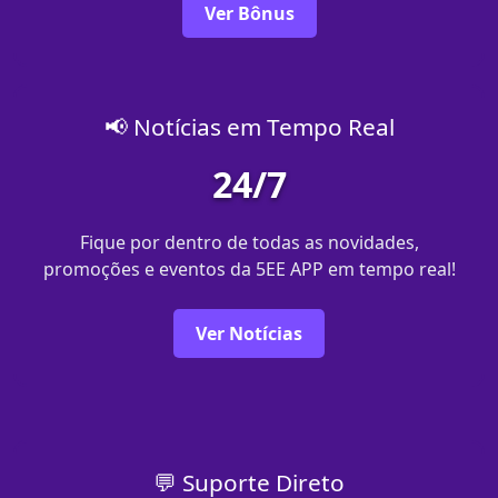
Ver Bônus
📢 Notícias em Tempo Real
24/7
Fique por dentro de todas as novidades,
promoções e eventos da 5EE APP em tempo real!
Ver Notícias
💬 Suporte Direto