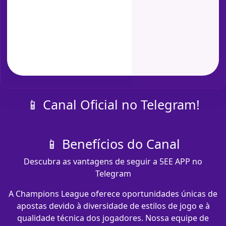
📱 Canal Oficial no Telegram!
📱 Benefícios do Canal
Descubra as vantagens de seguir a 5EE APP no
Telegram
A Champions League oferece oportunidades únicas de
apostas devido à diversidade de estilos de jogo e à
qualidade técnica dos jogadores. Nossa equipe de