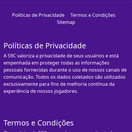
Políticas de Privacidade
Termos e Condições
Sitemap
Políticas de Privacidade
A 59C valoriza a privacidade de seus usuários e está
empenhada em proteger todas as informações
pessoais fornecidas durante o uso de nossos canais de
comunicação. Todos os dados coletados são utilizados
exclusivamente para fins de melhoria contínua da
experiência de nossos jogadores.
Termos e Condições