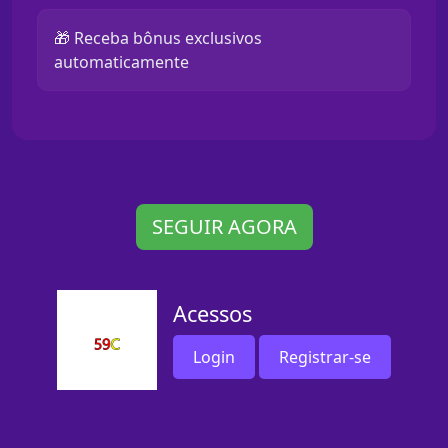
🎁 Receba bônus exclusivos
automaticamente
SEGUIR AGORA
Acessos
Login
Registrar-se