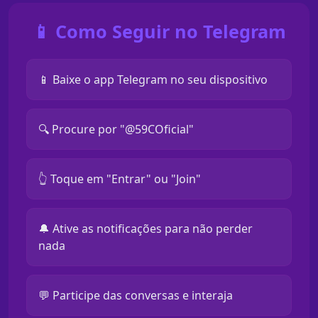
📱 Como Seguir no Telegram
📱 Baixe o app Telegram no seu dispositivo
🔍 Procure por "@59COficial"
👆 Toque em "Entrar" ou "Join"
🔔 Ative as notificações para não perder
nada
💬 Participe das conversas e interaja