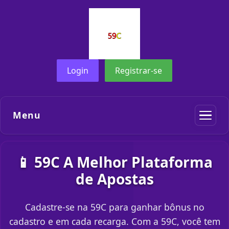
Login
Registrar-se
Menu
📱 59C A Melhor Plataforma
de Apostas
Cadastre-se na 59C para ganhar bônus no
cadastro e em cada recarga. Com a 59C, você tem