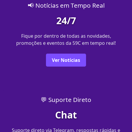
📢 Notícias em Tempo Real
24/7
Fique por dentro de todas as novidades,
promoções e eventos da 59C em tempo real!
Ver Notícias
💬 Suporte Direto
Chat
Suporte direto via Telegram, respostas rápidas e