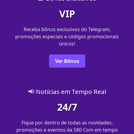
VIP
Receba bônus exclusivos do Telegram,
promoções especiais e códigos promocionais
únicos!
Ver Bônus
📢 Notícias em Tempo Real
24/7
Fique por dentro de todas as novidades,
promoções e eventos da 580 Com em tempo