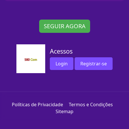
SEGUIR AGORA
Acessos
Login
Registrar-se
Políticas de Privacidade
Termos e Condições
Sitemap