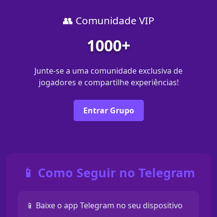
👥 Comunidade VIP
1000+
Junte-se a uma comunidade exclusiva de
jogadores e compartilhe experiências!
Entrar Grupo
📱 Como Seguir no Telegram
📱 Baixe o app Telegram no seu dispositivo