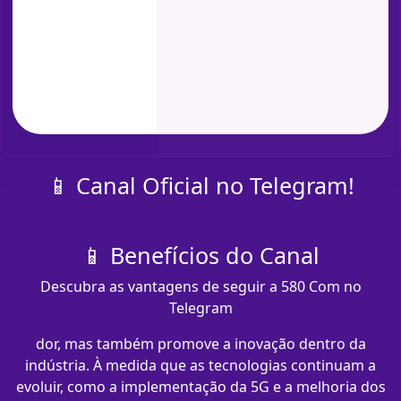
📱 Canal Oficial no Telegram!
📱 Benefícios do Canal
Descubra as vantagens de seguir a 580 Com no
Telegram
dor, mas também promove a inovação dentro da
indústria. À medida que as tecnologias continuam a
evoluir, como a implementação da 5G e a melhoria dos