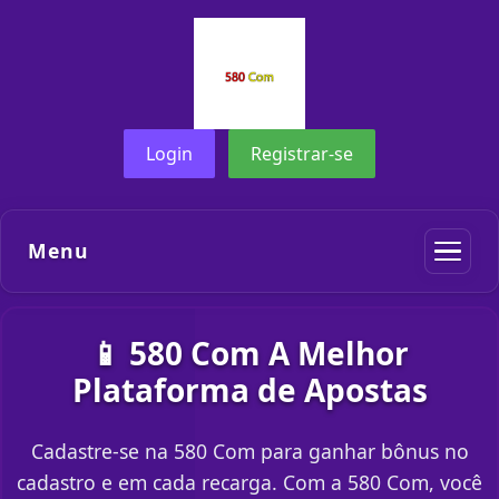
Login
Registrar-se
Menu
📱 580 Com A Melhor
Plataforma de Apostas
Cadastre-se na 580 Com para ganhar bônus no
cadastro e em cada recarga. Com a 580 Com, você