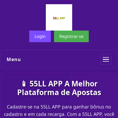
Login
Registrar-se
Menu
📱 55LL APP A Melhor
Plataforma de Apostas
Cadastre-se na 55LL APP para ganhar bônus no
cadastro e em cada recarga. Com a 55LL APP, você