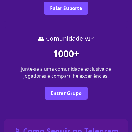
Falar Suporte
👥 Comunidade VIP
1000+
Junte-se a uma comunidade exclusiva de
jogadores e compartilhe experiências!
Entrar Grupo
📱 Como Seguir no Telegram