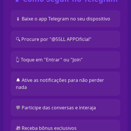
📱 Baixe o app Telegram no seu dispositivo
🔍 Procure por "@55LL APPOficial"
👆 Toque em "Entrar" ou "Join"
🔔 Ative as notificações para não perder
nada
💬 Participe das conversas e interaja
🎁 Receba bônus exclusivos