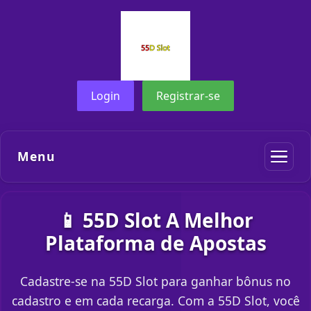
Login
Registrar-se
Menu
📱 55D Slot A Melhor
Plataforma de Apostas
Cadastre-se na 55D Slot para ganhar bônus no
cadastro e em cada recarga. Com a 55D Slot, você