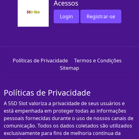
Acessos
Login
Registrar-se
Políticas de Privacidade
Termos e Condições
Sitemap
Políticas de Privacidade
A 55D Slot valoriza a privacidade de seus usuários e
está empenhada em proteger todas as informações
pessoais fornecidas durante o uso de nossos canais de
comunicação. Todos os dados coletados são utilizados
exclusivamente para fins de melhoria contínua da