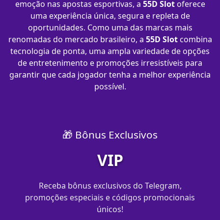
emoção nas apostas esportivas, a
55D Slot
oferece
uma experiência única, segura e repleta de
oportunidades. Como uma das marcas mais
renomadas do mercado brasileiro, a
55D Slot
combina
tecnologia de ponta, uma ampla variedade de opções
de entretenimento e promoções irresistíveis para
garantir que cada jogador tenha a melhor experiência
possível.
🎁 Bônus Exclusivos
VIP
Receba bônus exclusivos do Telegram,
promoções especiais e códigos promocionais
únicos!