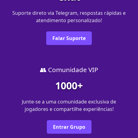
Suporte direto via Telegram, respostas rápidas e
atendimento personalizado!
Falar Suporte
👥 Comunidade VIP
1000+
Junte-se a uma comunidade exclusiva de
jogadores e compartilhe experiências!
Entrar Grupo