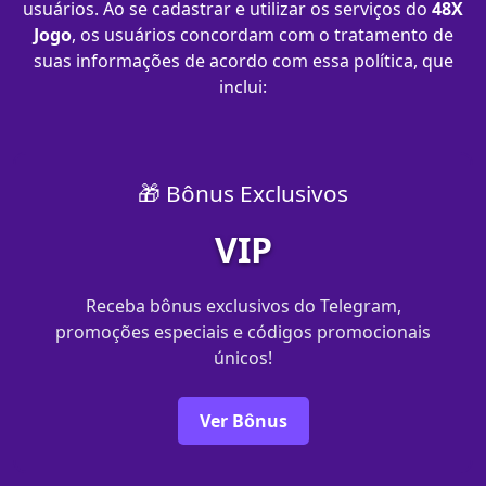
usuários. Ao se cadastrar e utilizar os serviços do
48X
Jogo
, os usuários concordam com o tratamento de
suas informações de acordo com essa política, que
inclui:
🎁 Bônus Exclusivos
VIP
Receba bônus exclusivos do Telegram,
promoções especiais e códigos promocionais
únicos!
Ver Bônus