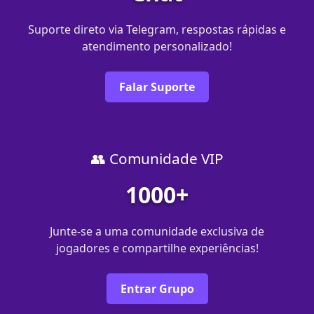
Suporte direto via Telegram, respostas rápidas e
atendimento personalizado!
Falar Suporte
👥 Comunidade VIP
1000+
Junte-se a uma comunidade exclusiva de
jogadores e compartilhe experiências!
Entrar Grupo