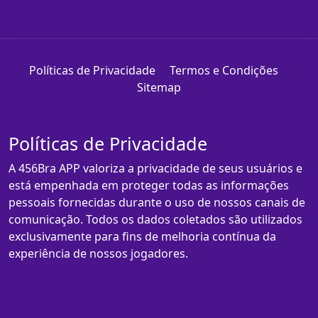
Políticas de Privacidade
Termos e Condições
Sitemap
Políticas de Privacidade
A 456Bra APP valoriza a privacidade de seus usuários e
está empenhada em proteger todas as informações
pessoais fornecidas durante o uso de nossos canais de
comunicação. Todos os dados coletados são utilizados
exclusivamente para fins de melhoria contínua da
experiência de nossos jogadores.