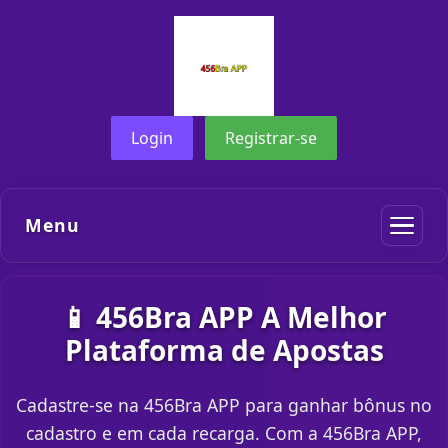
Login
Registrar-se
Menu
📱 456Bra APP A Melhor
Plataforma de Apostas
Cadastre-se na 456Bra APP para ganhar bônus no
cadastro e em cada recarga. Com a 456Bra APP,