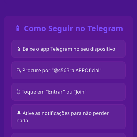
📱 Como Seguir no Telegram
📱 Baixe o app Telegram no seu dispositivo
🔍 Procure por "@456Bra APPOficial"
👆 Toque em "Entrar" ou "Join"
🔔 Ative as notificações para não perder
nada