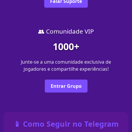
Falar Suporte
👥 Comunidade VIP
1000+
Junte-se a uma comunidade exclusiva de
jogadores e compartilhe experiências!
Entrar Grupo
📱 Como Seguir no Telegram