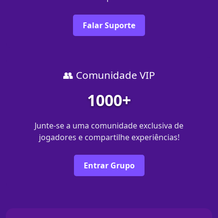
Falar Suporte
👥 Comunidade VIP
1000+
Junte-se a uma comunidade exclusiva de
jogadores e compartilhe experiências!
Entrar Grupo