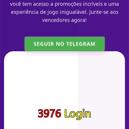
você tem acesso a promoções incríveis e uma
experiência de jogo inigualável. Junte-se aos
vencedores agora!
SEGUIR NO TELEGRAM