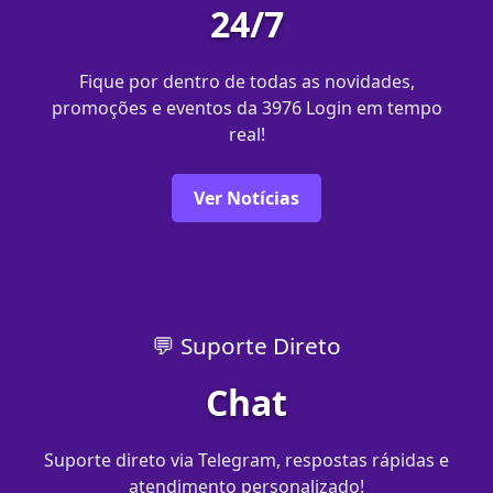
24/7
Fique por dentro de todas as novidades,
promoções e eventos da 3976 Login em tempo
real!
Ver Notícias
💬 Suporte Direto
Chat
Suporte direto via Telegram, respostas rápidas e
atendimento personalizado!