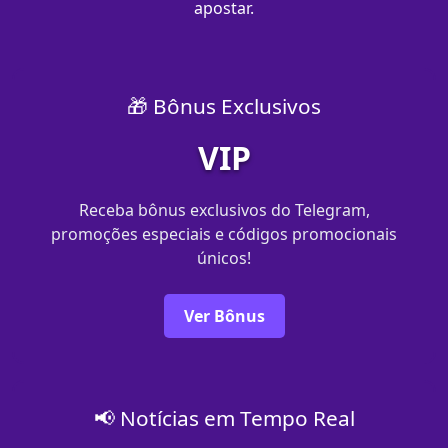
apostar.
🎁 Bônus Exclusivos
VIP
Receba bônus exclusivos do Telegram,
promoções especiais e códigos promocionais
únicos!
Ver Bônus
📢 Notícias em Tempo Real