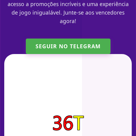
acesso a promoções incríveis e uma experiência
de jogo inigualável. Junte-se aos vencedores
agora!
SEGUIR NO TELEGRAM