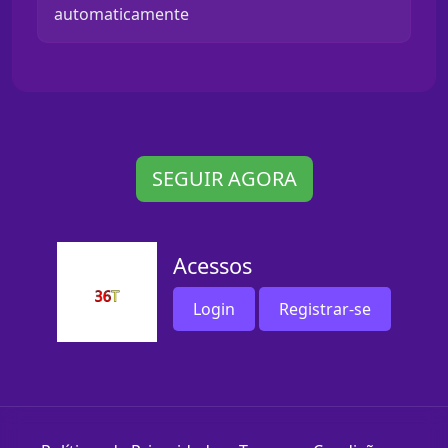
automaticamente
SEGUIR AGORA
Acessos
Login
Registrar-se