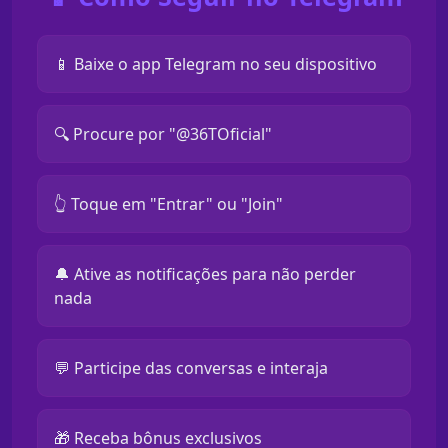
📱 Baixe o app Telegram no seu dispositivo
🔍 Procure por "@36TOficial"
👆 Toque em "Entrar" ou "Join"
🔔 Ative as notificações para não perder
nada
💬 Participe das conversas e interaja
🎁 Receba bônus exclusivos