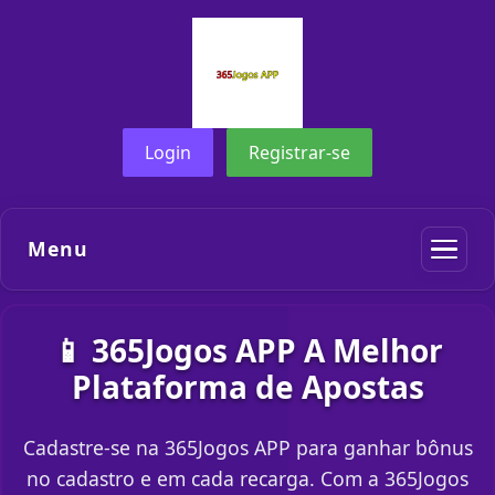
Login
Registrar-se
Menu
📱 365Jogos APP A Melhor
Plataforma de Apostas
Cadastre-se na 365Jogos APP para ganhar bônus
no cadastro e em cada recarga. Com a 365Jogos