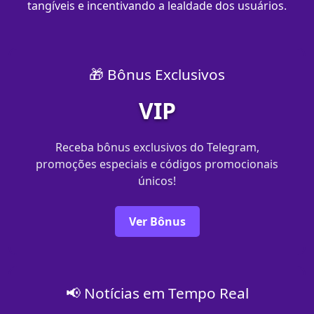
tangíveis e incentivando a lealdade dos usuários.
🎁 Bônus Exclusivos
VIP
Receba bônus exclusivos do Telegram,
promoções especiais e códigos promocionais
únicos!
Ver Bônus
📢 Notícias em Tempo Real