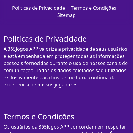
Políticas de Privacidade
Termos e Condições
Sitemap
Políticas de Privacidade
A 365Jogos APP valoriza a privacidade de seus usuários
e está empenhada em proteger todas as informações
pessoais fornecidas durante o uso de nossos canais de
comunicação. Todos os dados coletados são utilizados
exclusivamente para fins de melhoria contínua da
experiência de nossos jogadores.
Termos e Condições
Os usuários da 365Jogos APP concordam em respeitar