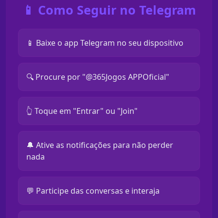
📱 Como Seguir no Telegram
📱 Baixe o app Telegram no seu dispositivo
🔍 Procure por "@365Jogos APPOficial"
👆 Toque em "Entrar" ou "Join"
🔔 Ative as notificações para não perder
nada
💬 Participe das conversas e interaja