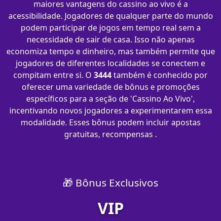
maiores vantagens do cassino ao vivo é a
acessibilidade. Jogadores de qualquer parte do mundo
podem participar de jogos em tempo real sem a
necessidade de sair de casa. Isso não apenas
economiza tempo e dinheiro, mas também permite que
jogadores de diferentes localidades se conectem e
compitam entre si. O
3444
também é conhecido por
oferecer uma variedade de bônus e promoções
específicos para a seção de 'Cassino Ao Vivo',
incentivando novos jogadores a experimentarem essa
modalidade. Esses bônus podem incluir apostas
gratuitas, recompensas .
🎁 Bônus Exclusivos
VIP