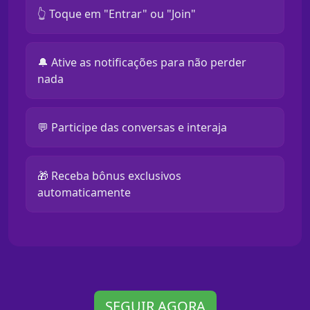
👆 Toque em "Entrar" ou "Join"
🔔 Ative as notificações para não perder
nada
💬 Participe das conversas e interaja
🎁 Receba bônus exclusivos
automaticamente
SEGUIR AGORA