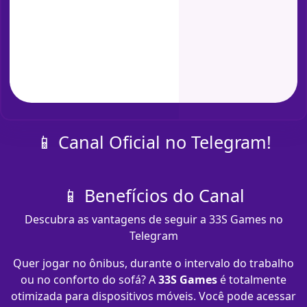
📱 Canal Oficial no Telegram!
📱 Benefícios do Canal
Descubra as vantagens de seguir a 33S Games no
Telegram
Quer jogar no ônibus, durante o intervalo do trabalho
ou no conforto do sofá? A
33S Games
é totalmente
otimizada para dispositivos móveis. Você pode acessar