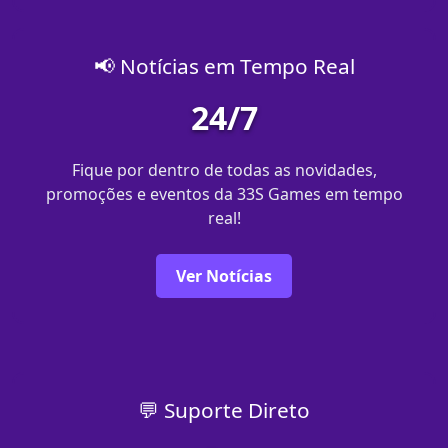
📢 Notícias em Tempo Real
24/7
Fique por dentro de todas as novidades,
promoções e eventos da 33S Games em tempo
real!
Ver Notícias
💬 Suporte Direto