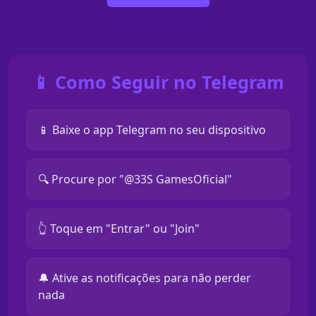
📱 Como Seguir no Telegram
📱 Baixe o app Telegram no seu dispositivo
🔍 Procure por "@33S GamesOficial"
👆 Toque em "Entrar" ou "Join"
🔔 Ative as notificações para não perder
nada