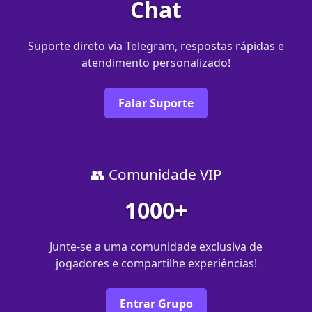
Chat
Suporte direto via Telegram, respostas rápidas e
atendimento personalizado!
Falar Suporte
👥 Comunidade VIP
1000+
Junte-se a uma comunidade exclusiva de
jogadores e compartilhe experiências!
Entrar Grupo