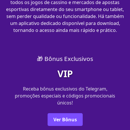
todos os jogos de cassino e mercados de apostas
esportivas diretamente do seu smartphone ou tablet,
sem perder qualidade ou funcionalidade. Há também
um aplicativo dedicado disponível para download,
tornando o acesso ainda mais rápido e prático.
🎁 Bônus Exclusivos
VIP
Receba bônus exclusivos do Telegram,
promoções especiais e códigos promocionais
únicos!
Ver Bônus