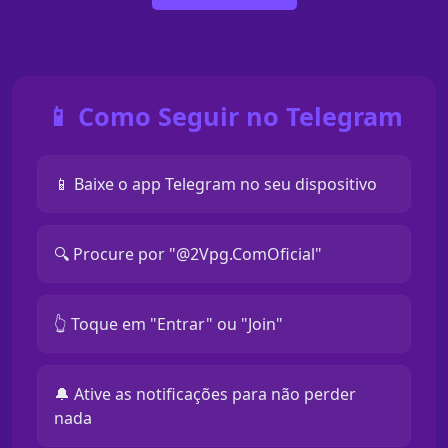
📱 Como Seguir no Telegram
📱 Baixe o app Telegram no seu dispositivo
🔍 Procure por "@2Vpg.ComOficial"
👆 Toque em "Entrar" ou "Join"
🔔 Ative as notificações para não perder
nada