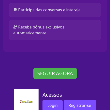
💬 Participe das conversas e interaja
🎁 Receba bônus exclusivos
automaticamente
SEGUIR AGORA
Acessos
Login
Registrar-se