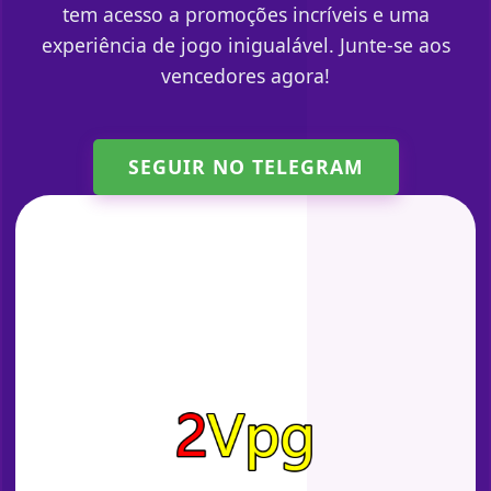
tem acesso a promoções incríveis e uma
experiência de jogo inigualável. Junte-se aos
vencedores agora!
SEGUIR NO TELEGRAM