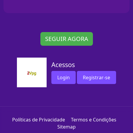
SEGUIR AGORA
Acessos
Login
Registrar-se
Políticas de Privacidade
Termos e Condições
Sitemap