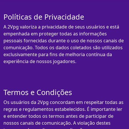
Políticas de Privacidade
A 2Vpg valoriza a privacidade de seus usuários e está
empenhada em proteger todas as informações
pessoais fornecidas durante o uso de nossos canais de
comunicação. Todos os dados coletados são utilizados
exclusivamente para fins de melhoria contínua da
experiência de nossos jogadores.
Termos e Condições
Os usuários da 2Vpg concordam em respeitar todas as
regras e regulamentos estabelecidos. É importante ler
e entender todos os termos antes de participar de
nossos canais de comunicação. A violação destes