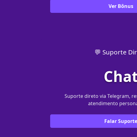
Ver Bônus
💬 Suporte Di
Cha
Suporte direto via Telegram, r
atendimento persona
Falar Suport