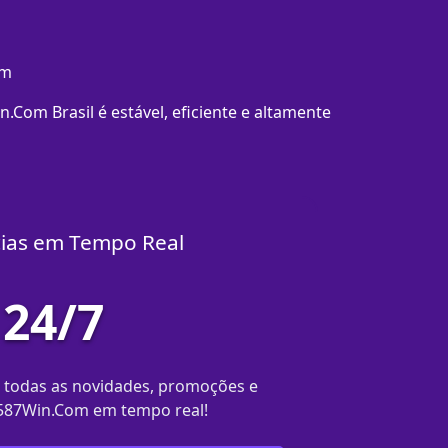
am
Com Brasil é estável, eficiente e altamente
cias em Tempo Real
24/7
e todas as novidades, promoções e
587Win.Com em tempo real!