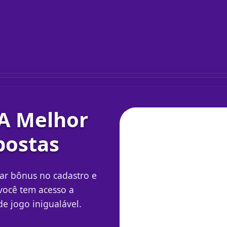
A Melhor
postas
ar bônus no cadastro e
você tem acesso a
e jogo inigualável.