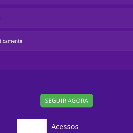
a
aticamente
SEGUIR AGORA
Acessos