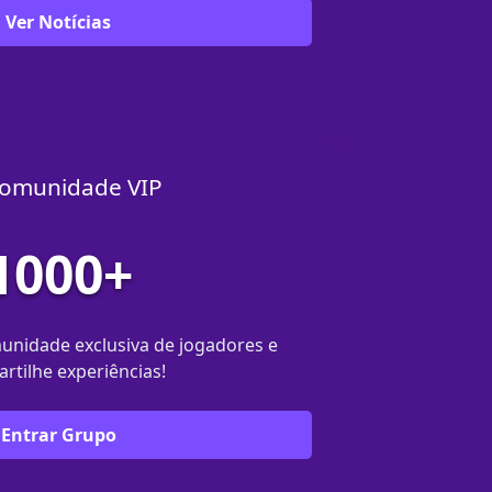
Ver Notícias
Comunidade VIP
1000+
unidade exclusiva de jogadores e
rtilhe experiências!
Entrar Grupo