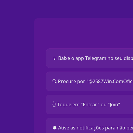
📱 Baixe o app Telegram no seu disp
🔍 Procure por "@2587Win.ComOfici
👆 Toque em "Entrar" ou "Join"
🔔 Ative as notificações para não p