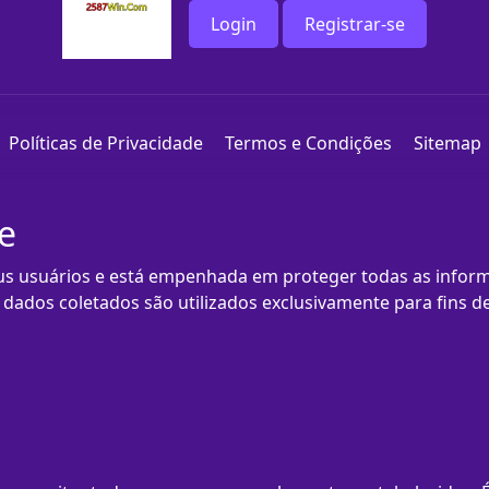
Login
Registrar-se
Políticas de Privacidade
Termos e Condições
Sitemap
de
eus usuários e está empenhada em proteger todas as infor
dados coletados são utilizados exclusivamente para fins d