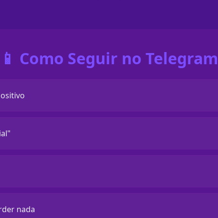
📱 Como Seguir no Telegram
ositivo
al"
erder nada