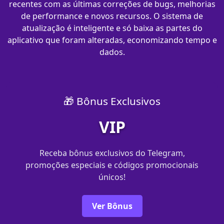
recentes com as últimas correções de bugs, melhorias
de performance e novos recursos. O sistema de
atualização é inteligente e só baixa as partes do
aplicativo que foram alteradas, economizando tempo e
dados.
🎁 Bônus Exclusivos
VIP
Receba bônus exclusivos do Telegram,
promoções especiais e códigos promocionais
únicos!
Ver Bônus