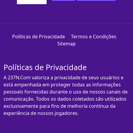
Políticas de Privacidade
Termos e Condições
Sitemap
Políticas de Privacidade
A 237N.Com valoriza a privacidade de seus usuários e
está empenhada em proteger todas as informações
pessoais fornecidas durante o uso de nossos canais de
comunicação. Todos os dados coletados são utilizados
exclusivamente para fins de melhoria contínua da
experiência de nossos jogadores.