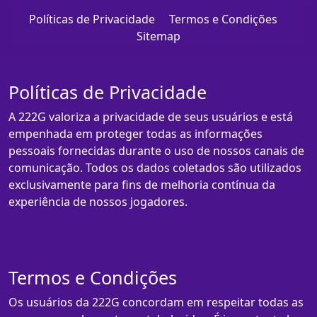
Políticas de Privacidade
Termos e Condições
Sitemap
Políticas de Privacidade
A 222G valoriza a privacidade de seus usuários e está
empenhada em proteger todas as informações
pessoais fornecidas durante o uso de nossos canais de
comunicação. Todos os dados coletados são utilizados
exclusivamente para fins de melhoria contínua da
experiência de nossos jogadores.
Termos e Condições
Os usuários da 222G concordam em respeitar todas as