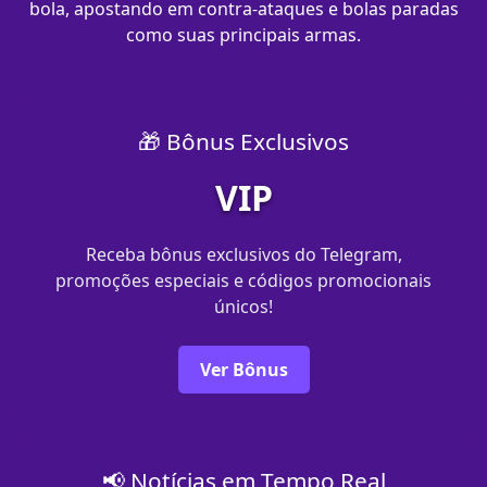
bola, apostando em contra-ataques e bolas paradas
como suas principais armas.
🎁 Bônus Exclusivos
VIP
Receba bônus exclusivos do Telegram,
promoções especiais e códigos promocionais
únicos!
Ver Bônus
📢 Notícias em Tempo Real