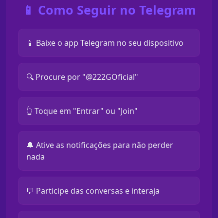
📱 Como Seguir no Telegram
📱 Baixe o app Telegram no seu dispositivo
🔍 Procure por "@222GOficial"
👆 Toque em "Entrar" ou "Join"
🔔 Ative as notificações para não perder
nada
💬 Participe das conversas e interaja