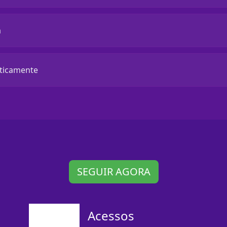
a
aticamente
SEGUIR AGORA
Acessos