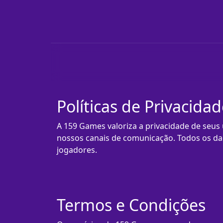
Políticas de Privacida
A 159 Games valoriza a privacidade de seu
nossos canais de comunicação. Todos os dad
jogadores.
Termos e Condições