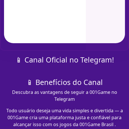
📱 Canal Oficial no Telegram!
📱 Benefícios do Canal
Descubra as vantagens de seguir a 001Game no
Telegram
Todo usuário deseja uma vida simples e divertida — a
001Game cria uma plataforma justa e confiável para
alcançar isso com os jogos da 001Game Brasil .