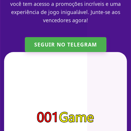
você tem acesso a promoções incríveis e uma
experiência de jogo inigualável. Junte-se aos
vencedores agora!
SEGUIR NO TELEGRAM