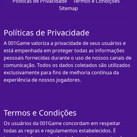
Políticas de Privacidade
Termos e Condições
Sitemap
Políticas de Privacidade
A 001Game valoriza a privacidade de seus usuários e
está empenhada em proteger todas as informações
pessoais fornecidas durante o uso de nossos canais de
comunicação. Todos os dados coletados são utilizados
exclusivamente para fins de melhoria contínua da
experiência de nossos jogadores.
Termos e Condições
Os usuários da 001Game concordam em respeitar
todas as regras e regulamentos estabelecidos. É